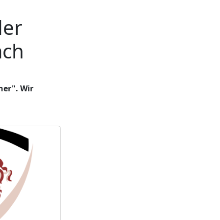
der
ach
her". Wir